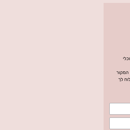
כלי
 המקור
וח לך